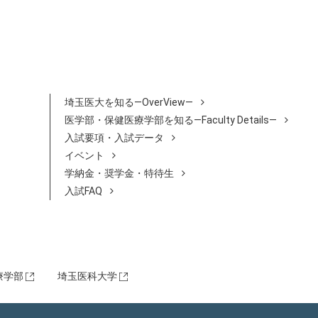
埼玉医大を知る―OverView―
医学部・保健医療学部を知る―Faculty Details―
⼊試要項・⼊試データ
イベント
学納金・奨学金・特待生
⼊試FAQ
療学部
埼⽟医科⼤学