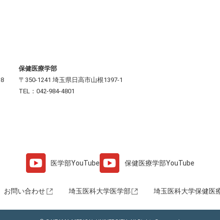
保健医療学部
8
〒350-1241 埼玉県日高市山根1397-1
TEL：042-984-4801
医学部
YouTube
保健医療学部
YouTube
お問い合わせ
埼⽟医科⼤学医学部
埼⽟医科⼤学保健医