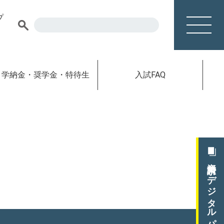
プ
学納金・奨学金・特待生
⼊試FAQ
資料請求／